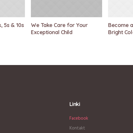
, 5s & 10s
We Take Care for Your
Become a 
Exceptional Child
Bright Col
Linki
Facebook
Kontakt