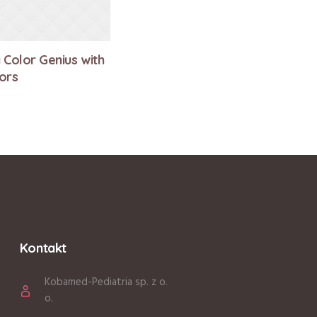
Color Genius with
It’s so Important to Have
ors
Friends
Kontakt
Kobamed-Pediatria sp. z o.
o.